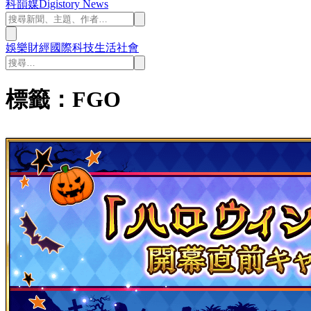
科韻媒
Digistory News
娛樂
財經
國際
科技
生活
社會
標籤：FGO