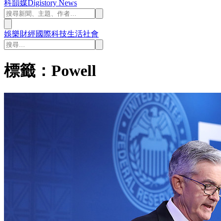
科韻媒
Digistory News
娛樂
財經
國際
科技
生活
社會
標籤：Powell