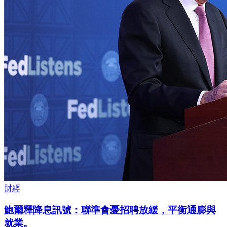
財經
鮑爾釋降息訊號：聯準會憂招聘放緩，平衡通膨與
就業。