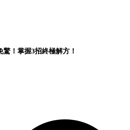
燙？免驚！掌握3招終極解方！