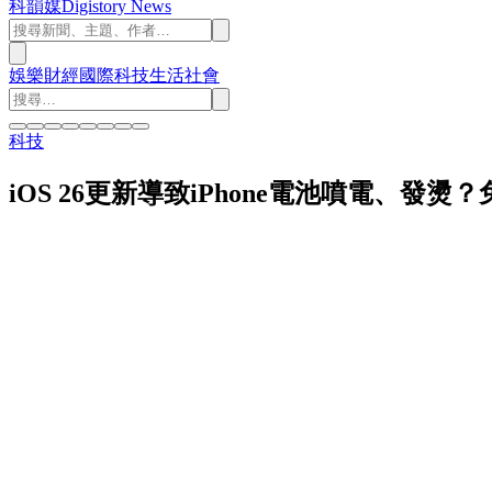
科韻媒
Digistory News
娛樂
財經
國際
科技
生活
社會
科技
iOS 26更新導致iPhone電池噴電、發