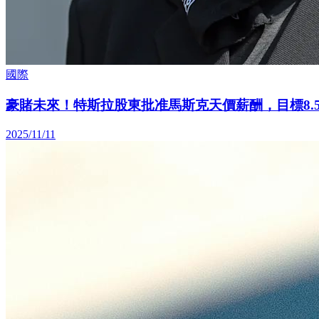
國際
豪賭未來！特斯拉股東批准馬斯克天價薪酬，目標8.
2025/11/11