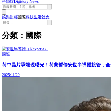
科韻媒
Digistory News
娛樂
財經
國際
科技
生活
社會
分類：國際
國際
荷中晶片爭端現曙光！荷蘭暫停安世半導體接管，全
2025/11/20