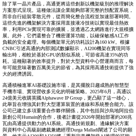
除了單一晶片產品，高通更將這些創新以機架級別的推理解決
方案形式呈現。這種做法讓企業能夠部署完整的預配置系統，
而非自行組裝零散元件，從而簡化整合流程並加速部署時間。
這些先進的機架解決方案採用直接液冷技術以實現最佳熱效
率，利用PCIe實現可靠的擴展，並透過乙太網路進行大規模擴
展。此外，它們還整合了機密運算功能，以確保敏感AI工作
負載的安全處理。每個機架單元的功耗設計為160 kW。根據
CNBC引述高通的內部測試數據顯示，AI200機架在實現同等
輸出時，相較於基於GPU的類似系統，可節省高達35%的功
耗。這種顯著的效率提升，對於大型資料中心營運商而言，每
年可能意味著數百萬美元的節省，為其採用高通技術提供了強
大的經濟誘因。
高通積極進軍AI基礎設施市場，是其擺脫日趨成熟的智慧型
手機市場、實現營收多元化的明確策略。2025年6月，高通以
24億美元收購英國Alphawave IP Group，更凸顯了這一雄心，
此舉旨在增強其針對大型運算裝置的連線和系統整合能力。該
公司已建立多項重要合作夥伴關係，其中包括與沙烏地阿拉伯
新創公司Humain的合作，後者計畫從2026年開始部署約200兆
瓦由高通提供動力的AI系統。高通技術規劃、邊緣解決方案
與資料中心高級副總裁兼總經理Durga Malladi闡述了公司的願