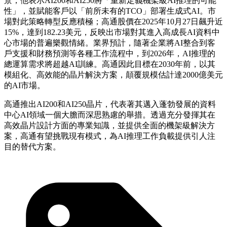
景，他表示AI200和AI250將「重新定義機架級AI推理的可能
性」，並賦能客戶以「前所未有的TCO」部署生成式AI。市
場對此策略轉型反應積極；高通股價在2025年10月27日飆升近
15%，達到182.23美元，反映出市場對其進入高成長AI資料中
心市場的普遍樂觀情緒。業界預計，隨著企業將AI整合到客
戶支援和財務預測等各種工作流程中，到2026年，AI推理的
總運算需求將超越AI訓練。高通因此目標在2030年前，以其
模組化、高效能的晶片解決方案，顛覆規模估計達2000億美元
的AI市場。
高通推出AI200和AI250晶片，代表著其邁入蓬勃發展的資料
中心AI領域一個大膽而深思熟慮的舉措。透過充分發揮其在
高效晶片設計方面的專業知識，並提供全面的機架級解決方
案，高通有望挑戰現有模式，為AI推理工作負載提供引人注
目的替代方案。