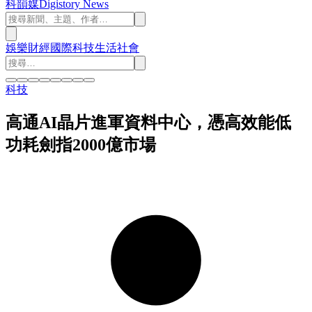
科韻媒
Digistory News
娛樂
財經
國際
科技
生活
社會
科技
高通AI晶片進軍資料中心，憑高效能低
功耗劍指2000億市場