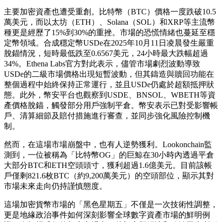
主要加密資產也遭受重創。比特幣（BTC）價格一度跌破10.5
萬美元，而以太坊（ETH）、Solana（SOL）和XRP等主流幣
種更是經歷了15%到30%的重挫。市場的恐慌情緒也蔓延至穩
定幣領域。合成穩定幣USDe在2025年10月11日凌晨發生嚴重
脫錨情況，短時最低跌至0.6567美元，24小時最大跌幅超過
34%。Ethena Labs官方對此表示，儘管市場劇烈波動導致
USDe的二級市場價格出現短暫波動，但其鑄造與贖回功能在
整個過程中始終保持正常運行，並且USDe仍處於超額抵押狀
態。此外，幣安平台也觀察到USDE、BNSOL、WBETH等資
產價格脫錨，觸發部分用戶強制平倉。幣安表示已對受影響帳
戶、清算細節及賠付措施進行審查，並同步強化風險控制機
制。
然而，在這場市場崩盤中，也有人逆勢獲利。Lookonchain監
測到，一位被稱為「比特幣OG」的巨鯨在30小時內透過平倉
大部分BTC和ETH空頭頭寸，獲利超過1.6億美元。目前該帳
戶僅剩821.6枚BTC（約9,200萬美元）的空頭部位，顯示其對
市場未來走向仍持謹慎態度。
這場加密貨幣市場的「黑色星期五」不僅是一次技術性調整，
更是地緣政治事件如何深刻影響全球數字資產市場的鮮明例