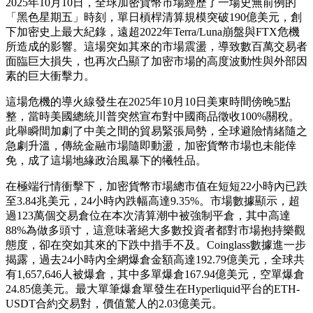
2025年10月10日，全球加密貨幣市場經歷了一場史無前例的
「黑色星期五」時刻，單日槓桿清算規模突破190億美元，創
下加密史上最大紀錄，遠超2022年Terra/Luna崩盤與FTX危機
所造成的影響。這場突如其來的市場震盪，導致數百萬交易者
面臨巨大損失，也再次凸顯了加密市場的高度波動性與外部因
素的巨大衝擊力。
這場危機的導火線發生在2025年10月10日美東時間傍晚5點
整，當時美國總統川普突然宣布對中國商品徵收100%關稅。
此舉瞬間加劇了中美之間的貿易緊張局勢，全球避險情緒隨之
急劇升溫，傳統金融市場隨即動盪，加密貨幣市場也未能倖
免，成了這場地緣政治風暴下的犧牲品。
在極端行情衝擊下，加密貨幣市場總市值在短短22小時內已跌
至3.84兆美元，24小時內跌幅高達9.35%。市場數據顯示，超
過123萬個交易倉位在本次清算潮中被強制平倉，其中高達
88%為做多頭寸，這意味著絕大多數投資者都對市場抱持樂觀
態度，卻在突如其來的下跌中措手不及。Coinglass數據進一步
揭露，過去24小時內全網爆倉金額高達192.79億美元，全球共
有1,657,646人被爆倉，其中多單爆倉167.94億美元，空單爆倉
24.85億美元。最大單筆爆倉單發生在Hyperliquid平台的ETH-
USDT合約交易對，價值驚人的2.03億美元。