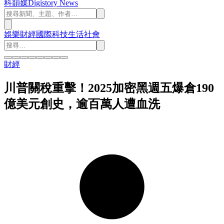
科韻媒
Digistory News
娛樂
財經
國際
科技
生活
社會
財經
川普關稅重擊！2025加密黑週五爆倉190
億美元創史，逾百萬人遭血洗