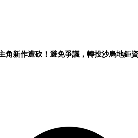
黑奴主角新作遭砍！避免爭議，轉投沙烏地鉅資