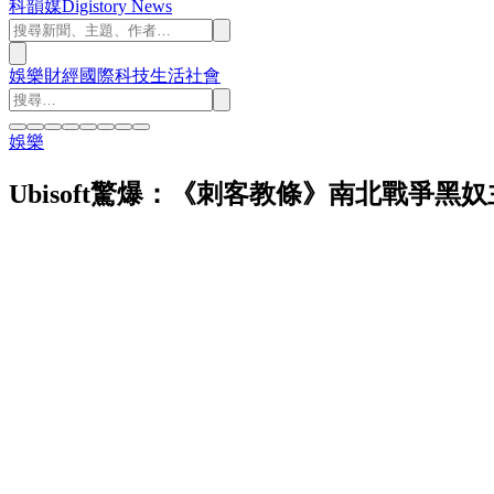
科韻媒
Digistory News
娛樂
財經
國際
科技
生活
社會
娛樂
Ubisoft驚爆：《刺客教條》南北戰爭