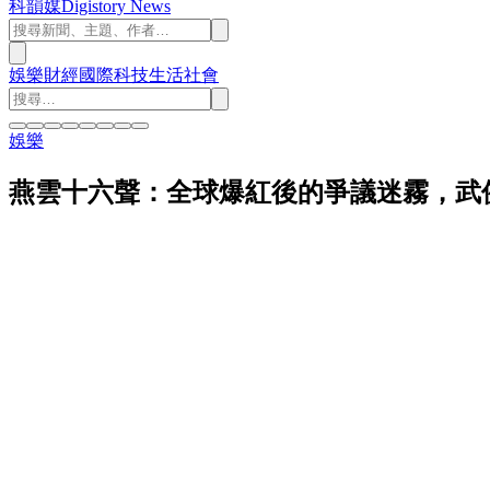
科韻媒
Digistory News
娛樂
財經
國際
科技
生活
社會
娛樂
燕雲十六聲：全球爆紅後的爭議迷霧，武