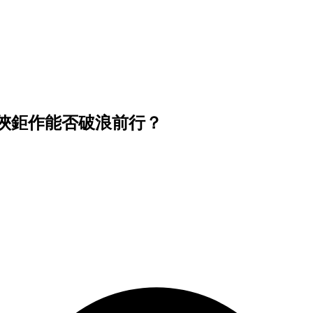
俠鉅作能否破浪前行？