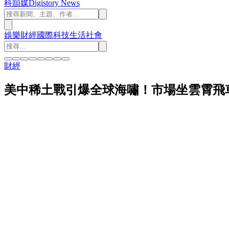
科韻媒
Digistory News
娛樂
財經
國際
科技
生活
社會
財經
美中稀土戰引爆全球海嘯！市場坐雲霄飛