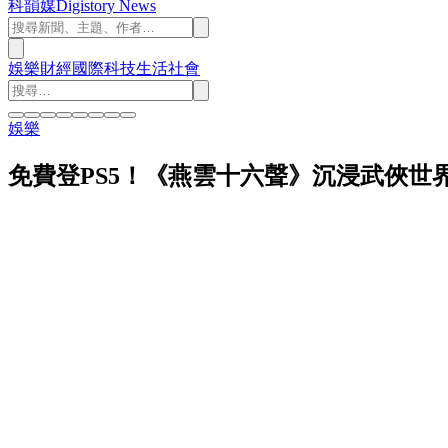
科韻媒
Digistory News
娛樂
財經
國際
科技
生活
社會
娛樂
免費登PS5！《燕雲十六聲》沉浸武俠