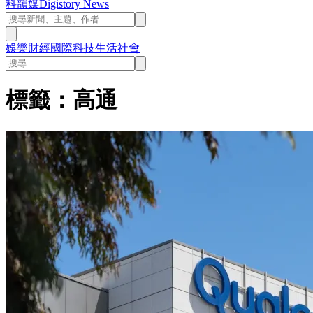
科韻媒
Digistory News
娛樂
財經
國際
科技
生活
社會
標籤：高通