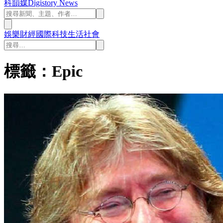
科韻媒
Digistory News
娛樂
財經
國際
科技
生活
社會
標籤：Epic