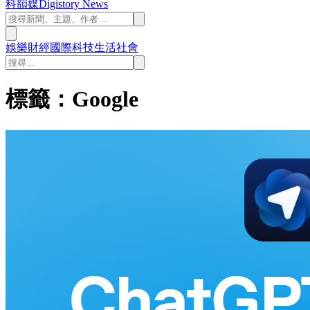
科韻媒
Digistory News
娛樂
財經
國際
科技
生活
社會
標籤：Google