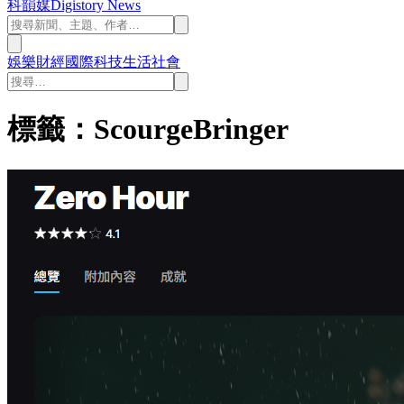
科韻媒
Digistory News
娛樂
財經
國際
科技
生活
社會
標籤：ScourgeBringer