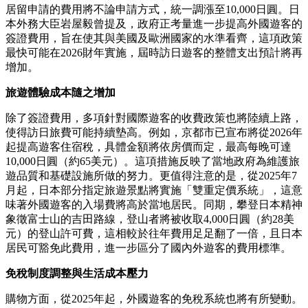
居留申請的費用將不論申請方式，統一調漲至10,000日圓。日
本外務大臣岩屋毅曾提及，政府正考量進一步提高外國遊客的
簽證費用，旨在使其與美國及歐洲國家的水準看齊，這項政策
最快可能在2026財年實施，屆時訪日遊客的整體支出預計將再
增加。
旅遊體驗成本隨之增加
除了簽證費用，多項針對國際遊客的收費政策也將陸續上路，
使得訪日旅費可能持續墊高。例如，京都市已宣布將從2026年
起提高遊客住宿稅，具體金額將依房價而定，最高每晚可達
10,000日圓（約65美元）。這項措施反映了當地政府為維護旅
遊品質和基礎設施所做的努力。更值得注意的是，從2025年7
月起，日本部分指定旅遊景點將實施「雙重定價系統」，這意
味著外國遊客的入場費將高於當地居民。同期，攀登日本精神
象徵富士山的吉田路線，登山者將被收取4,000日圓（約28美
元）的登山許可費，這相較於往年費用足足翻了一倍，且日本
居民可豁免此費用，進一步區分了國內外遊客的費用標準。
免稅制度調整與生活成本壓力
購物方面，從2025年起，外國遊客的免稅系統也將有所變動。