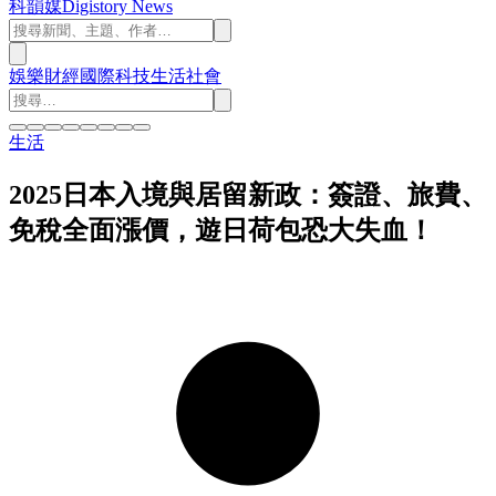
科韻媒
Digistory News
娛樂
財經
國際
科技
生活
社會
生活
2025日本入境與居留新政：簽證、旅費、
免稅全面漲價，遊日荷包恐大失血！