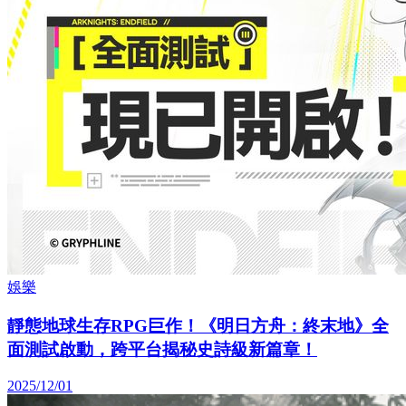
娛樂
靜態地球生存RPG巨作！《明日方舟：終末地》全
面測試啟動，跨平台揭秘史詩級新篇章！
2025/12/01