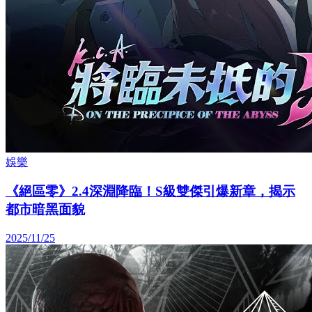
娛樂
《絕區零》2.4深淵降臨！S級雙傑引爆新章，揭示
都市暗黑面貌
2025/11/25