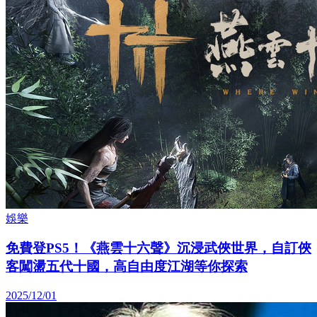
娛樂
免費登PS5！《燕雲十六聲》沉浸武俠世界，自訂俠
客闖盪五代十國，高自由度江湖等你探索
2025/12/01