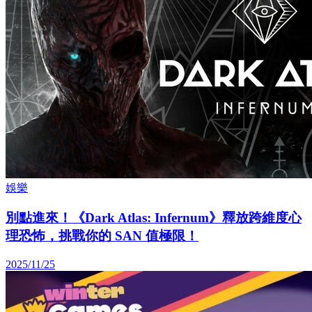
娛樂
別點進來！《Dark Atlas: Infernum》釋放跨維度心
理恐怖，挑戰你的 SAN 值極限！
2025/11/25