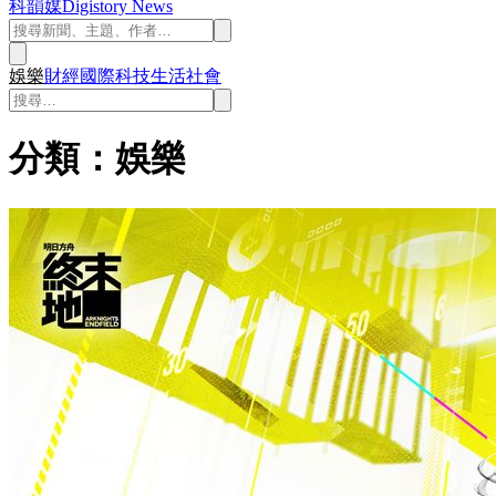
科韻媒
Digistory News
娛樂
財經
國際
科技
生活
社會
分類：娛樂