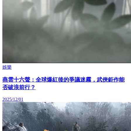
娛樂
燕雲十六聲：全球爆紅後的爭議迷霧，武俠鉅作能
否破浪前行？
2025/12/01