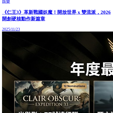
娛樂
《仁王3》革新戰國妖魔！開放世界 x 雙流派，2026
開創硬核動作新篇章
2025/11/23