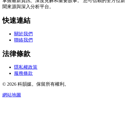
掌握最新資訊、深度見解和重要故事。 您可信賴的全方位新
聞來源與深入分析平台。
快速連結
關於我們
聯絡我們
法律條款
隱私權政策
服務條款
© 2026 科韻媒。保留所有權利。
網站地圖