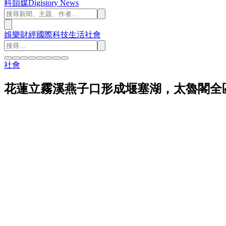
科韻媒
Digistory News
娛樂
財經
國際
科技
生活
社會
社會
花蓮立霧溪燕子口形成堰塞湖，太魯閣全